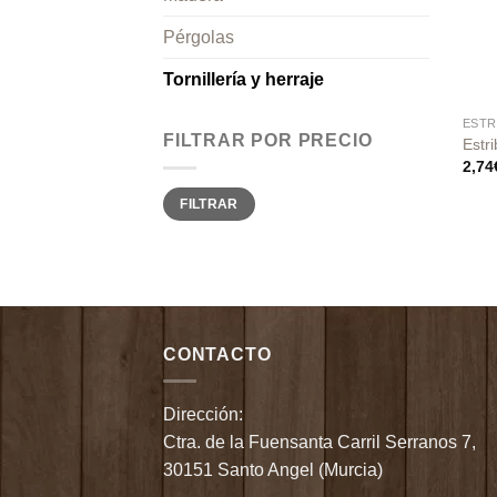
Pérgolas
Tornillería y herraje
ESTR
FILTRAR POR PRECIO
Estr
2,74
Precio
Precio
FILTRAR
mínimo
máximo
CONTACTO
Dirección:
Ctra. de la Fuensanta Carril Serranos 7,
30151 Santo Angel (Murcia)