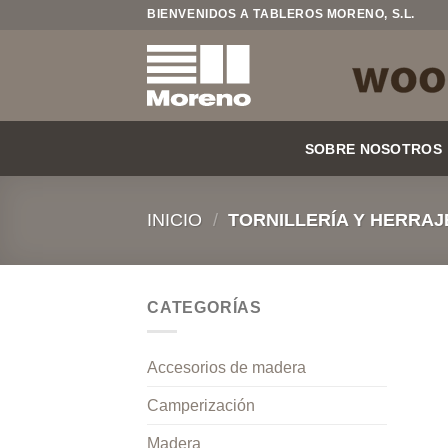
Saltar
BIENVENIDOS A TABLEROS MORENO, S.L.
al
contenido
SOBRE NOSOTROS
INICIO
/
TORNILLERÍA Y HERRAJ
CATEGORÍAS
Accesorios de madera
Camperización
Madera