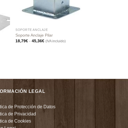
SOPORTE ANCLAJE
Soporte Anclaje Pilar
Rango
18,79
€
-
45,36
€
(IVA incluido)
de
precios:
desde
18,79€
hasta
45,36€
FORMACIÓN LEGAL
tica de Protección de Datos
tica de Privacidad
ítica de Cookies