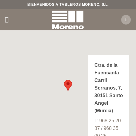
Saltar
BIENVENIDOS A TABLEROS MORENO, S.L.
al
contenido
Ctra. de la
Fuensanta
Carril
Serranos, 7,
30151 Santo
Angel
(Murcia)
T:
968 25 20
87
/
968 35
00 25