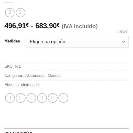
Rango
496,91
-
683,90
€
€
(IVA incluido)
de
LIMPIAR
precios:
Medidas
desde
496,91€
hasta
SKU:
N/D
683,90€
Categorías:
Alistonados
,
Madera
Etiqueta:
alistonados