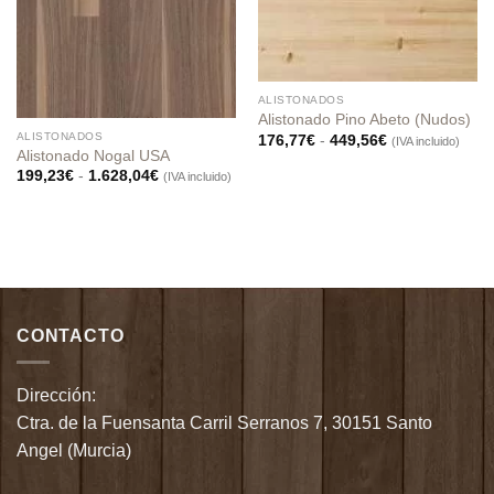
ALISTONADOS
Alistonado Pino Abeto (Nudos)
ALISTONADOS
Rango
176,77
€
-
449,56
€
(IVA incluido)
de
Alistonado Nogal USA
precios:
Rango
199,23
€
-
1.628,04
€
(IVA incluido)
desde
de
176,77€
precios:
hasta
desde
449,56€
199,23€
hasta
1.628,04€
CONTACTO
Dirección:
Ctra. de la Fuensanta Carril Serranos 7, 30151 Santo
Angel (Murcia)